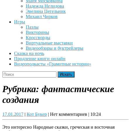
Майя Московкина
Надежда Нелидова
Эвелина Цегельник
Михаил Чирков
Игры
Пазлы
Викторины
Кроссворды
Виртуальные выставки
Видеообзоры и буктрейлеры
Сказка на ночь
Продление книги онлайн
Видеоподкасты «Грамотные истории»
Close
Search
Button
for:
Рубрика:
фантастические
создания
17.01.2017
Кот
17.01.2017
|
Кот Букер
|
Нет комментариев
|
10:24
Букер
Это интересно Народные сказки, греческая и восточная