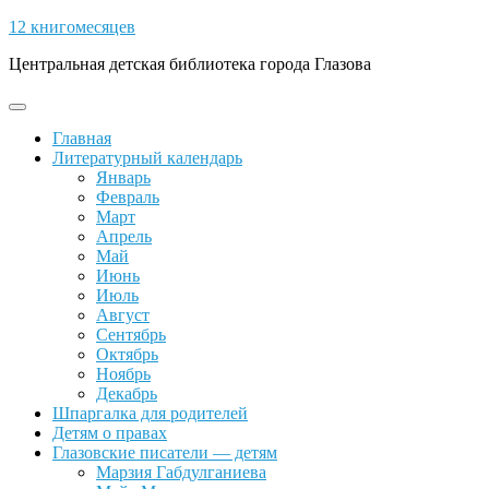
Skip
12 книгомесяцев
to
Центральная детская библиотека города Глазова
content
Open
Button
Главная
Литературный календарь
Январь
Февраль
Март
Апрель
Май
Июнь
Июль
Август
Сентябрь
Октябрь
Ноябрь
Декабрь
Шпаргалка для родителей
Детям о правах
Глазовские писатели — детям
Марзия Габдулганиева