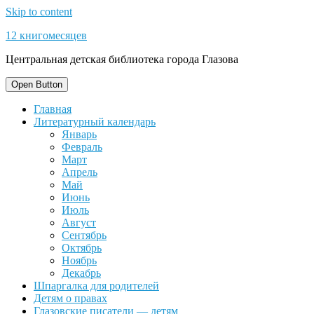
Skip to content
12 книгомесяцев
Центральная детская библиотека города Глазова
Open Button
Главная
Литературный календарь
Январь
Февраль
Март
Апрель
Май
Июнь
Июль
Август
Сентябрь
Октябрь
Ноябрь
Декабрь
Шпаргалка для родителей
Детям о правах
Глазовские писатели — детям