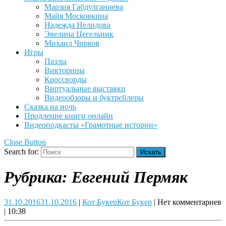
Марзия Габдулганиева
Майя Московкина
Надежда Нелидова
Эвелина Цегельник
Михаил Чирков
Игры
Пазлы
Викторины
Кроссворды
Виртуальные выставки
Видеообзоры и буктрейлеры
Сказка на ночь
Продление книги онлайн
Видеоподкасты «Грамотные истории»
Close Button
Search for:
Рубрика:
Евгений Пермяк
31.10.2016
31.10.2016
|
Кот Букер
Кот Букер
|
Нет комментариев
|
10:38