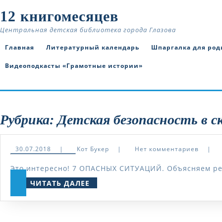
Skip
12 книгомесяцев
to
content
Центральная детская библиотека города Глазова
Главная
Литературный календарь
Шпаргалка для род
Видеоподкасты «Грамотные истории»
Рубрика:
Детская безопасность в с
30.07.2018
Кот
30.07.2018
|
Кот Букер
|
Нет комментариев
|
Букер
Это интересно! 7 ОПАСНЫХ СИТУАЦИЙ. Объясняем ребё
ЧИТАТЬ
ЧИТАТЬ ДАЛЕЕ
ДАЛЕЕ