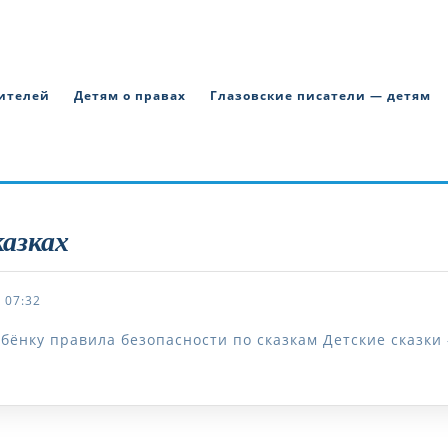
ителей
Детям о правах
Глазовские писатели — детям
казках
07:32
нку правила безопасности по сказкам Детские сказки –