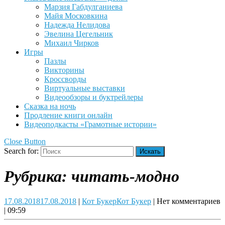
Марзия Габдулганиева
Майя Московкина
Надежда Нелидова
Эвелина Цегельник
Михаил Чирков
Игры
Пазлы
Викторины
Кроссворды
Виртуальные выставки
Видеообзоры и буктрейлеры
Сказка на ночь
Продление книги онлайн
Видеоподкасты «Грамотные истории»
Close Button
Search for:
Рубрика:
читать-модно
17.08.2018
17.08.2018
|
Кот Букер
Кот Букер
|
Нет комментариев
|
09:59