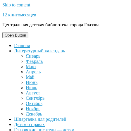
Skip to content
12 книгомесяцев
Центральная детская библиотека города Глазова
Open Button
Главная
Литературный календарь
Январь
Февраль
Март
Апрель
Май
Июнь
Июль
Август
Сентябрь
Октябрь
Ноябрь
Декабрь
Шпаргалка для родителей
Детям о правах
Глазовские писатели — детям