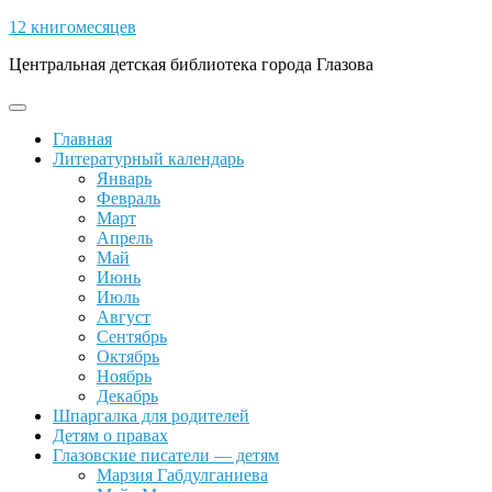
Skip
12 книгомесяцев
to
Центральная детская библиотека города Глазова
content
Open
Button
Главная
Литературный календарь
Январь
Февраль
Март
Апрель
Май
Июнь
Июль
Август
Сентябрь
Октябрь
Ноябрь
Декабрь
Шпаргалка для родителей
Детям о правах
Глазовские писатели — детям
Марзия Габдулганиева