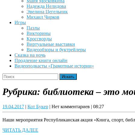
Майя Московкина
Надежда Нелидова
Эвелина Цегельник
Михаил Чирков
Игры
Пазлы
Викторины
Кроссворды
Виртуальные выставки
Видеообзоры и буктрейлеры
Сказка на ночь
Продление книги онлайн
Видеоподкасты «Грамотные истории»
Close
Search
Button
for:
Рубрика:
библиотека – это мо
19.04.2017
Кот
19.04.2017
|
Кот Букер
|
Нет комментариев
|
08:27
Букер
Наши мероприятия Республиканская акция «Книга, спорт, библи
ЧИТАТЬ
ЧИТАТЬ ДАЛЕЕ