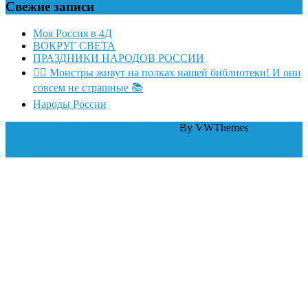
Свежие записи
Моя Россия в 4Д
ВОКРУГ СВЕТА
ПРАЗДНИКИ НАРОДОВ РОССИИ
🧛‍♂ Монстры живут на полках нашей библиотеки! И они
совсем не страшные 📚
Народы России
WordPress тема Law Firm
By VWThemes
Scroll Up