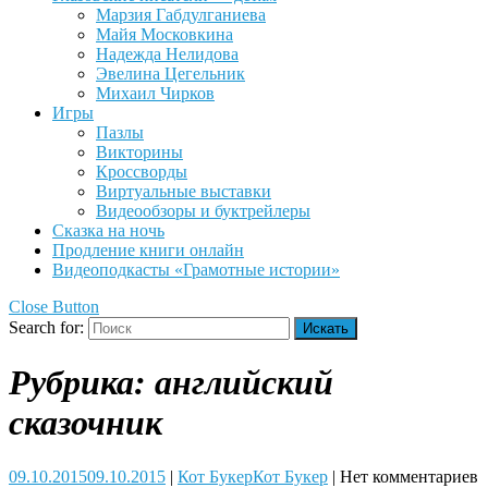
Марзия Габдулганиева
Майя Московкина
Надежда Нелидова
Эвелина Цегельник
Михаил Чирков
Игры
Пазлы
Викторины
Кроссворды
Виртуальные выставки
Видеообзоры и буктрейлеры
Сказка на ночь
Продление книги онлайн
Видеоподкасты «Грамотные истории»
Close Button
Search for:
Рубрика:
английский
сказочник
09.10.2015
09.10.2015
|
Кот Букер
Кот Букер
|
Нет комментариев