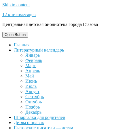
Skip to content
12 книгомесяцев
Центральная детская библиотека города Глазова
Open Button
Главная
Литературный календарь
Январь
Февраль
Март
Апрель
Май
Июнь
Июль
Август
Сентябрь
Октябрь
Ноябрь
Декабрь
Шпаргалка для родителей
Детям о правах
Глазовские писатели — детям