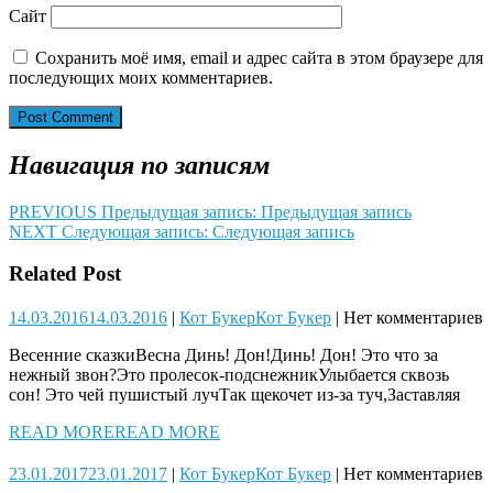
Сайт
Сохранить моё имя, email и адрес сайта в этом браузере для
последующих моих комментариев.
Навигация по записям
PREVIOUS
Предыдущая запись:
Предыдущая запись
NEXT
Следующая запись:
Следующая запись
Related Post
14.03.2016
14.03.2016
|
Кот Букер
Кот Букер
|
Нет комментариев
Весенние сказкиВесна Динь! Дон!Динь! Дон! Это что за
нежный звон?Это пролесок-подснежникУлыбается сквозь
сон! Это чей пушистый лучТак щекочет из-за туч,Заставляя
READ MORE
READ MORE
23.01.2017
23.01.2017
|
Кот Букер
Кот Букер
|
Нет комментариев