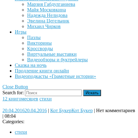
Марзия Габдулганиева
Майя Московкина
Надежда Нелидова
Эвелина Цегельник
Михаил Чирков
Игры
Пазлы
Викторины
Кроссворды
Виртуальные выставки
Видеообзоры и буктрейлеры
Сказка на ночь
Продление книги онлайн
Видеоподкасты «Грамотные истории»
Close Button
Search for:
12 книгомесяцев
стихи
20.04.2016
20.04.2016
|
Кот Букер
Кот Букер
|
Нет комментариев
|
08:04
Categories:
стихи