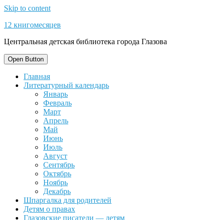
Skip to content
12 книгомесяцев
Центральная детская библиотека города Глазова
Open Button
Главная
Литературный календарь
Январь
Февраль
Март
Апрель
Май
Июнь
Июль
Август
Сентябрь
Октябрь
Ноябрь
Декабрь
Шпаргалка для родителей
Детям о правах
Глазовские писатели — детям