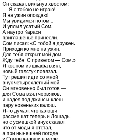
Он сказал, вильнув хвостом:
— Я с тобою не играю!
Я на ужин опоздаю!
Мы увидимся потом!..
И уплыл усатый Сом.
А наутро Караси
приглашенье принесли.
Сом писал: «С тобой я дружен.
Приходи ко мне на ужин.
Для тебя открыт мой дом.
Жду тебя. С приветом — Сом.»
Я костюм из шкафа взял,
новый галстук повязал.
Тут решил идти со мной
внук четырехлетний мой.
Он мгновенно был готов —
для Сома взял червяков,
и надел под джинсы-клеш
пару новеньких калош.
Я-то думал, что калоши
рассмешат теперь и Лошадь,
но с усмешкой внук сказал,
что от моды я отстал,
а при нынешней погоде
у Сомов калоши в моде.