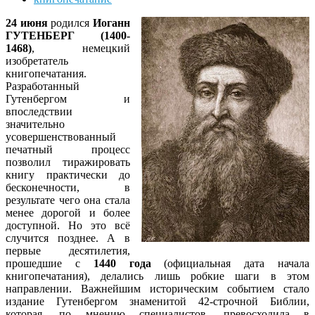
24 июня
родился
Иоганн
ГУТЕНБЕРГ (1400-
1468)
, немецкий
изобретатель
книгопечатания.
Разработанный
Гутенбергом и
впоследствии
значительно
усовершенствованный
печатный процесс
позволил тиражировать
книгу практически до
бесконечности, в
результате чего она стала
менее дорогой и более
доступной. Но это всё
случится позднее. А в
первые десятилетия,
прошедшие с
1440 года
(официальная дата начала
книгопечатания), делались лишь робкие шаги в этом
направлении. Важнейшим историческим событием стало
издание Гутенбергом знаменитой 42-строчной Библии,
которая, по мнению специалистов, превосходила в