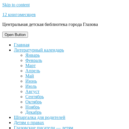
Skip to content
12 книгомесяцев
Центральная детская библиотека города Глазова
Open Button
Главная
Литературный календарь
Январь
Февраль
Март
Апрель
Май
Июнь
Июль
Август
Сентябрь
Октябрь
Ноябрь
Декабрь
Шпаргалка для родителей
Детям о правах
Глазовские писатели — детям