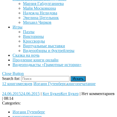
Марзия Габдулганиева
Майя Московкина
Надежда Нелидова
Эвелина Цегельник
Михаил Чирков
Игры
Пазлы
Викторины
Кроссворды
Виртуальные выставки
Видеообзоры и буктрейлеры
Сказка на ночь
Продление книги онлайн
Видеоподкасты «Грамотные истории»
Close Button
Search for:
12 книгомесяцев
Иоганн Гутенберг
,
книгопечатание
24.06.2015
24.06.2015
|
Кот Букер
Кот Букер
|
Нет комментариев
|
08:14
Categories:
Иоганн Гутенберг
книгопечатание